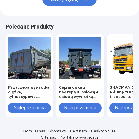
Polecane Produkty
Przyczepa wywrotka
Ciężarówka z
SHACMAN 6 * 4 
ciężka,
naczepą 3-osiową 4-
4 dump truck d
tylnozsypowa,
osiową wywrotką
transportu pia
hydrauliczna, w
wywrotką
kamienia, węg
kształcie litery U, 35
tylnozsypową
Najlepsza cena
Najlepsza cena
Najlepsza 
metrów
naczepa do budowy
sześciennych, 60 ton
Dom
O nas
Skontaktuj się z nami
Desktop Site
Sitemap
Polityka prywatności