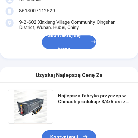
8618007112529
9-2-602 Xinxiang Village Community, Qingshan
District, Wuhan, Hubei, Chiny
Skontaktuj się
teraz
Uzyskaj Najlepszą Cenę Za
Najlepsza fabryka przyczep w
Chinach produkuje 3/4/5 osi z
ładunkiem od 30 do 100 ton
Kontyntynuj