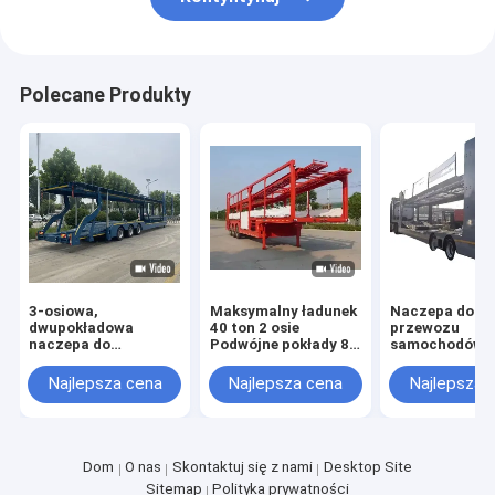
Polecane Produkty
3-osiowa,
Maksymalny ładunek
Naczepa do
dwupokładowa
40 ton 2 osie
przewozu
naczepa do
Podwójne pokłady 8
samochodów 
przewozu
Samochód /6
maksymalnej
samochodów
Pojemność
ładowności 50
Najlepsza cena
Najlepsza cena
Najlepsza 
(SUV/ORV/CUV/MPV)
samochodu
efektywnego
- ciągnik siodłowy
Samochód SUV
transportu
Przyczepa
samochodów
transportowa
Dom
O nas
Skontaktuj się z nami
Desktop Site
Sitemap
Polityka prywatności