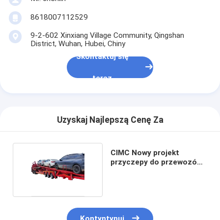
8618007112529
9-2-602 Xinxiang Village Community, Qingshan
District, Wuhan, Hubei, Chiny
Skontaktuj się
teraz
Uzyskaj Najlepszą Cenę Za
CIMC Nowy projekt
przyczepy do przewozów
samochodów
Kontyntynuj